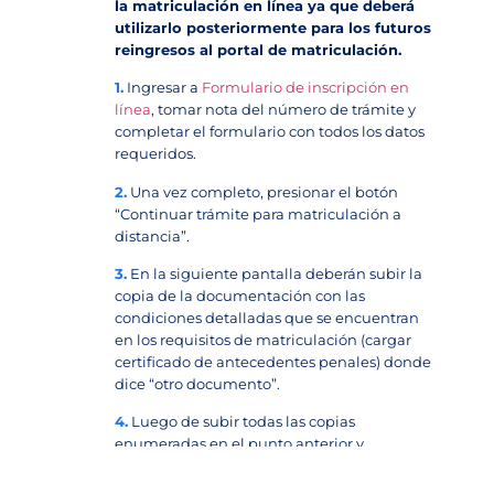
la matriculación en línea ya que deberá
utilizarlo posteriormente para los futuros
reingresos al portal de matriculación.
1.
Ingresar a
Formulario de inscripción en
línea
, tomar nota del número de trámite y
completar el formulario con todos los datos
requeridos.
2.
Una vez completo, presionar el botón
“Continuar trámite para matriculación a
distancia”.
3.
En la siguiente pantalla deberán subir la
copia de la documentación con las
condiciones detalladas que se encuentran
en los requisitos de matriculación (cargar
certificado de antecedentes penales) donde
dice “otro documento”.
4.
Luego de subir todas las copias
enumeradas en el punto anterior y
detalladas en los requisitos de matriculación,
podrá descargar en formato pdf el formulario